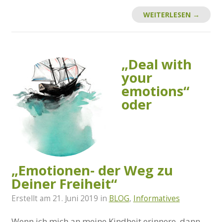
WEITERLESEN →
„Deal with
your
emotions“
oder
„Emotionen- der Weg zu
Deiner Freiheit“
Erstellt am
21. Juni 2019
in
BLOG
,
Informatives
Wenn ich mich an meine Kindheit erinnere, dann