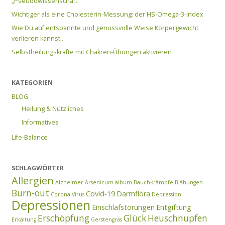
„Pseudowissenschaft“
Wichtiger als eine Cholesterin-Messung: der HS-Omega-3-Index
Wie Du auf entspannte und genussvolle Weise Körpergewicht
verlieren kannst…
Selbstheilungskräfte mit Chakren-Übungen aktivieren
KATEGORIEN
BLOG
Heilung & Nützliches
Informatives
Life-Balance
SCHLAGWÖRTER
Allergien
Alzheimer
Arsenicum album
Bauchkrämpfe
Blähungen
Burn-out
Covid-19
Darmflora
Corona Virus
Depression
Depressionen
Einschlafstörungen
Entgiftung
Erschöpfung
Glück
Heuschnupfen
Erkältung
Gerstengras