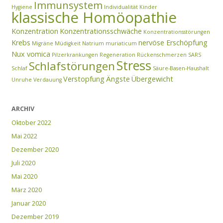
Immunsystem
Hygiene
Individualität
Kinder
klassische Homöopathie
Konzentration
Konzentrationsschwäche
Konzentrationsstörungen
Krebs
nervöse Erschöpfung
Migräne
Müdigkeit
Natrium muriaticum
Nux vomica
Pilzerkrankungen
Regeneration
Rückenschmerzen
SARS
Stress
Schlafstörungen
Schlaf
Säure-Basen-Haushalt
Verstopfung
Ängste
Übergewicht
Unruhe
Verdauung
ARCHIV
Oktober 2022
Mai 2022
Dezember 2020
Juli 2020
Mai 2020
März 2020
Januar 2020
Dezember 2019